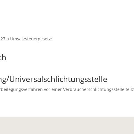
27 a Umsatzsteuergesetz:
ch
g/Universal­schlichtungs­stelle
reitbeilegungsverfahren vor einer Verbraucherschlichtungsstelle te